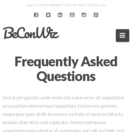
Log in
| Not a member?
Join for free
|
Contact us
BeConWiz
Na
Frequently Asked
Questions
Sed ut perspiciatis unde omnis iste natus error sit voluptatem
accusantium doloremque laudantium, totam rem aperiam,
eaque ipsa quae ab illo inventore veritatis et quasi architecto
beatae vitae dicta sunt explicabo. Nemo enim ipsam
voluptatem quia voluptas sit aspernatur aut odit aut fugit, sed