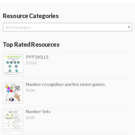
Resource Categories
Select a category
Top Rated Resources
PYP SKILLS
$
15.00
Number recognition and fine motor games
$
5.00
Number Sets
$
6.00